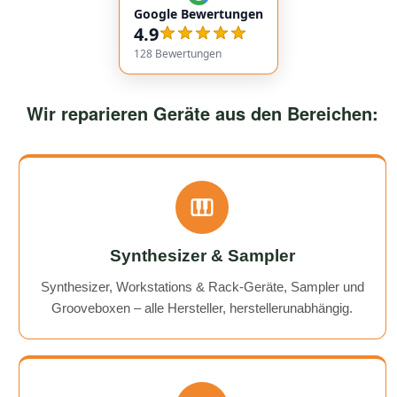
Google Bewertungen
service overall was extremely friendly and reliable.
4.9
Highly recommended!
128
Bewertungen
Wir reparieren Geräte aus den Bereichen:
Synthesizer & Sampler
Synthesizer, Workstations & Rack-Geräte, Sampler und
Grooveboxen – alle Hersteller, herstellerunabhängig.