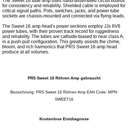
The Sweet 16 tube amp uses hand-assembled circuit boards
for consistency and reliability. Shielded cable is employed for
critical signal paths. Pots, switches, jacks, and power tube
sockets are chassis-mounted and connected via flying leads.
The Sweet 16 amp head's power sections employ JJs 6V6
power tubes, with their proven track record for ruggedness
and reliability. The tubes are cathode-biased to near class A,
in a push-pull configuration. This greatly assists the chime,
bloom, and rich harmonics that PRS Sweet 16 amp head
produce at all volumes.
PRS Sweet 16 Röhren Amp gebraucht
Bezeichnung: PRS Sweet 16 Röhren Amp EAN Code: MPN:
SWEET16
Kostenlose Erstdiagnose