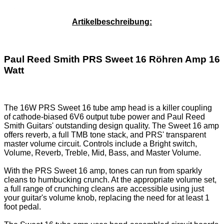
Service-Pauschale: 15,00 EUR
Artikelbeschreibung:
Paul Reed Smith PRS Sweet 16 Röhren Amp 16
Watt
The 16W PRS Sweet 16 tube amp head is a killer coupling
of cathode-biased 6V6 output tube power and Paul Reed
Smith Guitars' outstanding design quality. The Sweet 16 amp
offers reverb, a full TMB tone stack, and PRS' transparent
master volume circuit. Controls include a Bright switch,
Volume, Reverb, Treble, Mid, Bass, and Master Volume.
With the PRS Sweet 16 amp, tones can run from sparkly
cleans to humbucking crunch. At the appropriate volume set,
a full range of crunching cleans are accessible using just
your guitar's volume knob, replacing the need for at least 1
foot pedal.