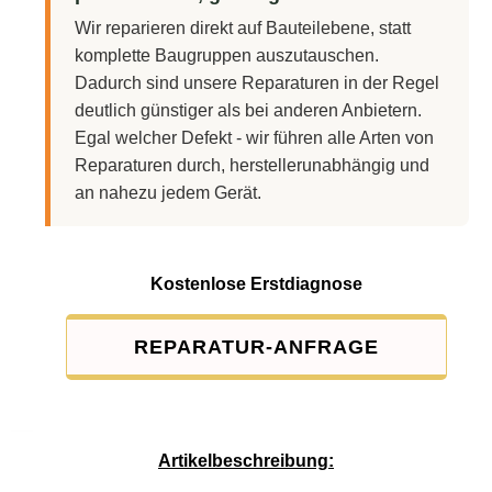
Wir reparieren direkt auf Bauteilebene, statt
komplette Baugruppen auszutauschen.
Dadurch sind unsere Reparaturen in der Regel
deutlich günstiger als bei anderen Anbietern.
Egal welcher Defekt - wir führen alle Arten von
Reparaturen durch, herstellerunabhängig und
an nahezu jedem Gerät.
Kostenlose Erstdiagnose
REPARATUR-ANFRAGE
Service-Pauschale: 15,00 EUR
Artikelbeschreibung: