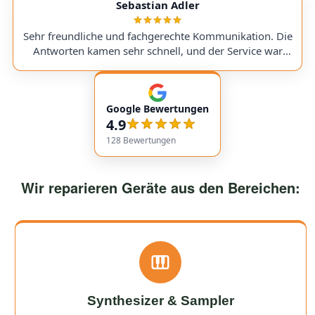
service with very transparent processes and pricing. I
Sebastian Adler
sent in my Victory V4 Amp (Duchess). While waiting for
a replacement part, I was always kept fully informed. I
Sehr freundliche und fachgerechte Kommunikation. Die
would use them again anytime!
Antworten kamen sehr schnell, und der Service war
insgesamt äußerst freundlich und zuverlässig. Absolut
empfehlenswert! Very friendly and professional
communication. Responses came very quickly, and the
Google Bewertungen
service overall was extremely friendly and reliable.
4.9
Highly recommended!
128
Bewertungen
Wir reparieren Geräte aus den Bereichen:
Synthesizer & Sampler