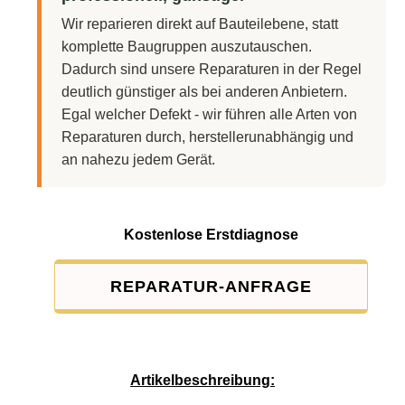
Wir reparieren direkt auf Bauteilebene, statt
komplette Baugruppen auszutauschen.
Dadurch sind unsere Reparaturen in der Regel
deutlich günstiger als bei anderen Anbietern.
Egal welcher Defekt - wir führen alle Arten von
Reparaturen durch, herstellerunabhängig und
an nahezu jedem Gerät.
Kostenlose Erstdiagnose
REPARATUR-ANFRAGE
Service-Pauschale: 15,00 EUR
Artikelbeschreibung: