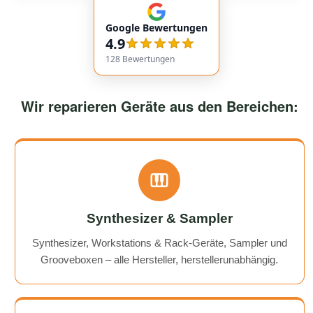
communication. Responses came very quickly, and the
Google Bewertungen
service overall was extremely friendly and reliable.
4.9
Highly recommended!
128
Bewertungen
Wir reparieren Geräte aus den Bereichen:
Synthesizer & Sampler
Synthesizer, Workstations & Rack-Geräte, Sampler und
Grooveboxen – alle Hersteller, herstellerunabhängig.