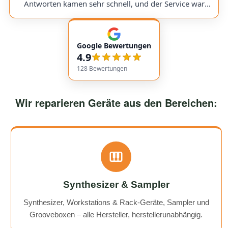
would use them again anytime!
Antworten kamen sehr schnell, und der Service war
insgesamt äußerst freundlich und zuverlässig. Absolut
empfehlenswert! Very friendly and professional
communication. Responses came very quickly, and the
Google Bewertungen
service overall was extremely friendly and reliable.
4.9
Highly recommended!
128
Bewertungen
Wir reparieren Geräte aus den Bereichen:
Synthesizer & Sampler
Synthesizer, Workstations & Rack-Geräte, Sampler und
Grooveboxen – alle Hersteller, herstellerunabhängig.