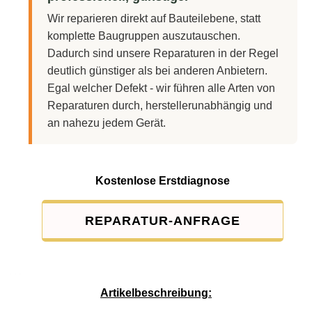
Wir reparieren direkt auf Bauteilebene, statt
komplette Baugruppen auszutauschen.
Dadurch sind unsere Reparaturen in der Regel
deutlich günstiger als bei anderen Anbietern.
Egal welcher Defekt - wir führen alle Arten von
Reparaturen durch, herstellerunabhängig und
an nahezu jedem Gerät.
Kostenlose Erstdiagnose
REPARATUR-ANFRAGE
Service-Pauschale: 15,00 EUR
Artikelbeschreibung: