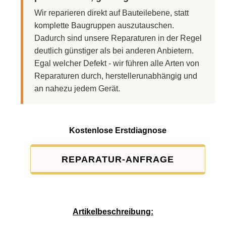
Wir reparieren direkt auf Bauteilebene, statt
komplette Baugruppen auszutauschen.
Dadurch sind unsere Reparaturen in der Regel
deutlich günstiger als bei anderen Anbietern.
Egal welcher Defekt - wir führen alle Arten von
Reparaturen durch, herstellerunabhängig und
an nahezu jedem Gerät.
Kostenlose Erstdiagnose
REPARATUR-ANFRAGE
Service-Pauschale: 15,00 EUR
Artikelbeschreibung: