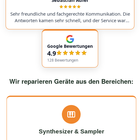
sent in my Victory V4 Amp (Duchess). While waiting for
a replacement part, I was always kept fully informed. I
Sehr freundliche und fachgerechte Kommunikation. Die
would use them again anytime!
Antworten kamen sehr schnell, und der Service war
insgesamt äußerst freundlich und zuverlässig. Absolut
empfehlenswert! Very friendly and professional
communication. Responses came very quickly, and the
Google Bewertungen
service overall was extremely friendly and reliable.
4.9
Highly recommended!
128
Bewertungen
Wir reparieren Geräte aus den Bereichen:
Synthesizer & Sampler