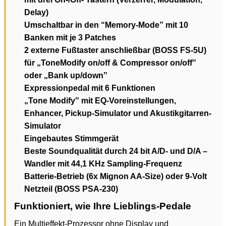
Delay)
Umschaltbar in den “Memory-Mode” mit 10
Banken mit je 3 Patches
2 externe Fußtaster anschließbar (BOSS FS-5U)
für „ToneModify on/off & Compressor on/off‟
oder „Bank up/down‟
Expressionpedal mit 6 Funktionen
„Tone Modify‟ mit EQ-Voreinstellungen,
Enhancer, Pickup-Simulator und Akustikgitarren-
Simulator
Eingebautes Stimmgerät
Beste Soundqualität durch 24 bit A/D- und D/A –
Wandler mit 44,1 KHz Sampling-Frequenz
Batterie-Betrieb (6x Mignon AA-Size) oder 9-Volt
Netzteil (BOSS PSA-230)
Funktioniert, wie Ihre Lieblings-Pedale
Ein Multieffekt-Prozessor ohne Display und