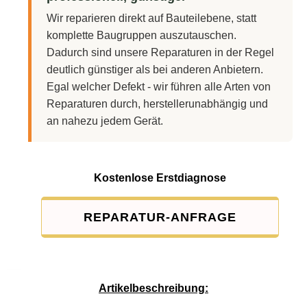
Wir reparieren direkt auf Bauteilebene, statt
komplette Baugruppen auszutauschen.
Dadurch sind unsere Reparaturen in der Regel
deutlich günstiger als bei anderen Anbietern.
Egal welcher Defekt - wir führen alle Arten von
Reparaturen durch, herstellerunabhängig und
an nahezu jedem Gerät.
Kostenlose Erstdiagnose
REPARATUR-ANFRAGE
Service-Pauschale: 15,00 EUR
Artikelbeschreibung: