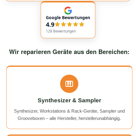
empfehlenswert! Very friendly and professional
communication. Responses came very quickly, and the
Google Bewertungen
service overall was extremely friendly and reliable.
4.9
Highly recommended!
128
Bewertungen
Wir reparieren Geräte aus den Bereichen:
Synthesizer & Sampler
Synthesizer, Workstations & Rack-Geräte, Sampler und
Grooveboxen – alle Hersteller, herstellerunabhängig.