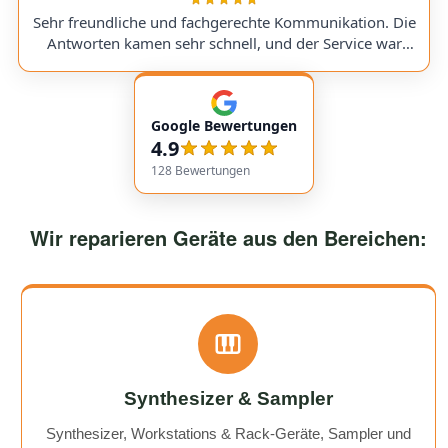
a replacement part, I was always kept fully informed. I
Sehr freundliche und fachgerechte Kommunikation. Die
would use them again anytime!
Antworten kamen sehr schnell, und der Service war
insgesamt äußerst freundlich und zuverlässig. Absolut
empfehlenswert! Very friendly and professional
communication. Responses came very quickly, and the
Google Bewertungen
service overall was extremely friendly and reliable.
4.9
Highly recommended!
128
Bewertungen
Wir reparieren Geräte aus den Bereichen:
Synthesizer & Sampler
Synthesizer, Workstations & Rack-Geräte, Sampler und