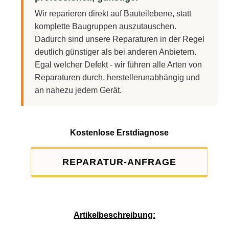
Wir reparieren direkt auf Bauteilebene, statt
komplette Baugruppen auszutauschen.
Dadurch sind unsere Reparaturen in der Regel
deutlich günstiger als bei anderen Anbietern.
Egal welcher Defekt - wir führen alle Arten von
Reparaturen durch, herstellerunabhängig und
an nahezu jedem Gerät.
Kostenlose Erstdiagnose
REPARATUR-ANFRAGE
Service-Pauschale: 15,00 EUR
Artikelbeschreibung: