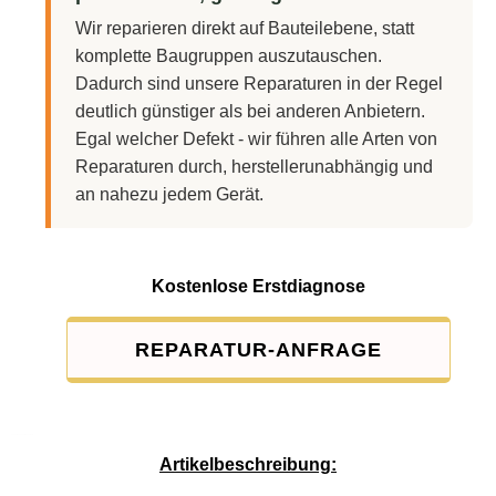
Wir reparieren direkt auf Bauteilebene, statt
komplette Baugruppen auszutauschen.
Dadurch sind unsere Reparaturen in der Regel
deutlich günstiger als bei anderen Anbietern.
Egal welcher Defekt - wir führen alle Arten von
Reparaturen durch, herstellerunabhängig und
an nahezu jedem Gerät.
Kostenlose Erstdiagnose
REPARATUR-ANFRAGE
Service-Pauschale: 15,00 EUR
Artikelbeschreibung: