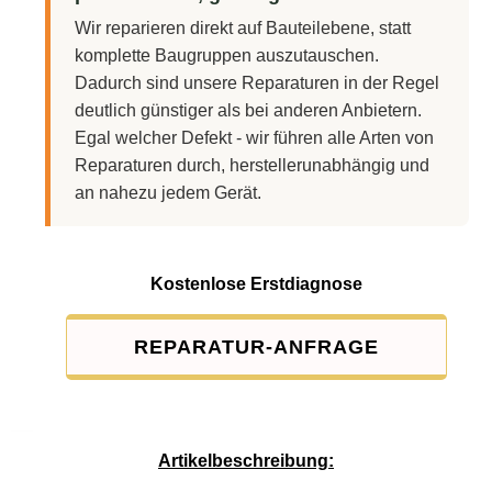
Wir reparieren direkt auf Bauteilebene, statt
komplette Baugruppen auszutauschen.
Dadurch sind unsere Reparaturen in der Regel
deutlich günstiger als bei anderen Anbietern.
Egal welcher Defekt - wir führen alle Arten von
Reparaturen durch, herstellerunabhängig und
an nahezu jedem Gerät.
Kostenlose Erstdiagnose
REPARATUR-ANFRAGE
Service-Pauschale: 15,00 EUR
Artikelbeschreibung: