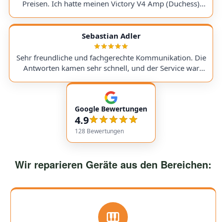
Preisen. Ich hatte meinen Victory V4 Amp (Duchess)
hingeschickt. Beim Warten auf ein Ersatzteil wurde ich
stets genauestens informiert. Jederzeit wieder! Excellent
service with very transparent processes and pricing. I
Sebastian Adler
sent in my Victory V4 Amp (Duchess). While waiting for
a replacement part, I was always kept fully informed. I
Sehr freundliche und fachgerechte Kommunikation. Die
would use them again anytime!
Antworten kamen sehr schnell, und der Service war
insgesamt äußerst freundlich und zuverlässig. Absolut
empfehlenswert! Very friendly and professional
communication. Responses came very quickly, and the
Google Bewertungen
service overall was extremely friendly and reliable.
4.9
Highly recommended!
128
Bewertungen
Wir reparieren Geräte aus den Bereichen: