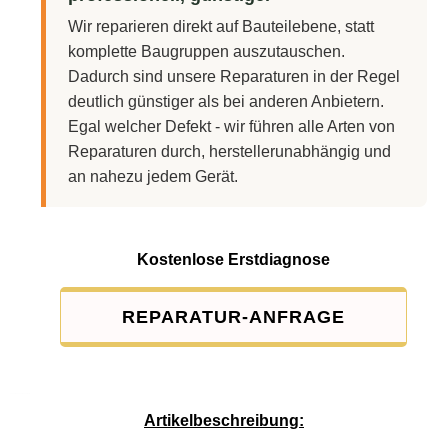
Wir reparieren direkt auf Bauteilebene, statt
komplette Baugruppen auszutauschen.
Dadurch sind unsere Reparaturen in der Regel
deutlich günstiger als bei anderen Anbietern.
Egal welcher Defekt - wir führen alle Arten von
Reparaturen durch, herstellerunabhängig und
an nahezu jedem Gerät.
Kostenlose Erstdiagnose
REPARATUR-ANFRAGE
Service-Pauschale: 15,00 EUR
Artikelbeschreibung: