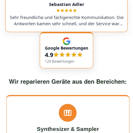
service with very transparent processes and pricing. I
Sebastian Adler
sent in my Victory V4 Amp (Duchess). While waiting for
a replacement part, I was always kept fully informed. I
Sehr freundliche und fachgerechte Kommunikation. Die
would use them again anytime!
Antworten kamen sehr schnell, und der Service war
insgesamt äußerst freundlich und zuverlässig. Absolut
empfehlenswert! Very friendly and professional
communication. Responses came very quickly, and the
Google Bewertungen
service overall was extremely friendly and reliable.
4.9
Highly recommended!
128
Bewertungen
Wir reparieren Geräte aus den Bereichen:
Synthesizer & Sampler