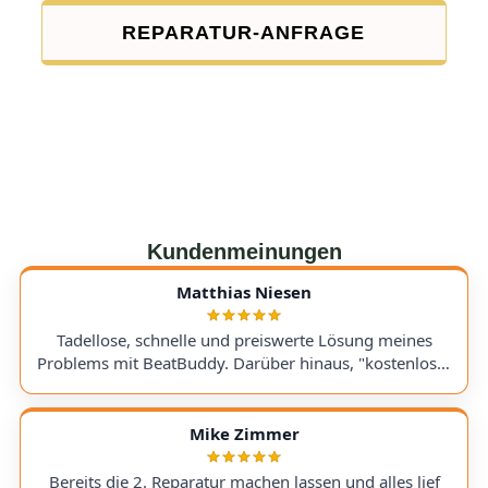
REPARATUR-ANFRAGE
Kundenmeinungen
Matthias Niesen
Tadellose, schnelle und preiswerte Lösung meines
Problems mit BeatBuddy. Darüber hinaus, "kostenloser
Tipp", wie ich einen alten Recorder wieder zum Laufen
bringe. Kommunikation lief hervorragend und die
Rücksendung meines Gerätes ging schnell und
Mike Zimmer
einwandfrei. Ich kann AudioTechniker.de
uneingeschränkt empfehlen. Schön, dass es so etwas
Bereits die 2. Reparatur machen lassen und alles lief