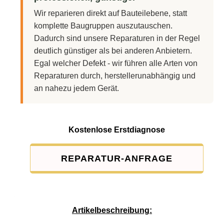
Wir reparieren direkt auf Bauteilebene, statt
komplette Baugruppen auszutauschen.
Dadurch sind unsere Reparaturen in der Regel
deutlich günstiger als bei anderen Anbietern.
Egal welcher Defekt - wir führen alle Arten von
Reparaturen durch, herstellerunabhängig und
an nahezu jedem Gerät.
Kostenlose Erstdiagnose
REPARATUR-ANFRAGE
Service-Pauschale: 15,00 EUR
Artikelbeschreibung: