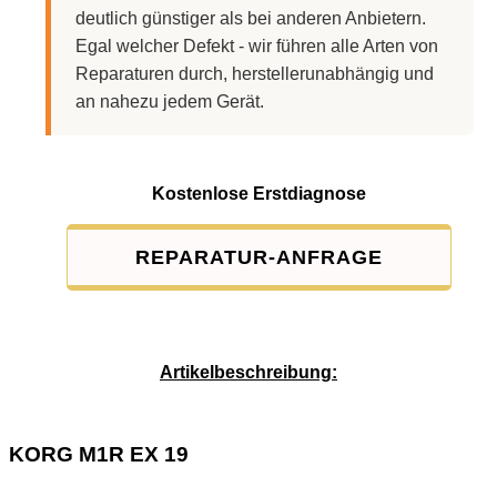
deutlich günstiger als bei anderen Anbietern.
Egal welcher Defekt - wir führen alle Arten von
Reparaturen durch, herstellerunabhängig und
an nahezu jedem Gerät.
Kostenlose Erstdiagnose
REPARATUR-ANFRAGE
Service-Pauschale: 15,00 EUR
Artikelbeschreibung:
KORG M1R EX 19