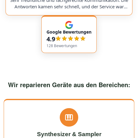
would use them again anytime!
Antworten kamen sehr schnell, und der Service war
insgesamt äußerst freundlich und zuverlässig. Absolut
empfehlenswert! Very friendly and professional
communication. Responses came very quickly, and the
Google Bewertungen
service overall was extremely friendly and reliable.
4.9
Highly recommended!
128
Bewertungen
Wir reparieren Geräte aus den Bereichen:
Synthesizer & Sampler