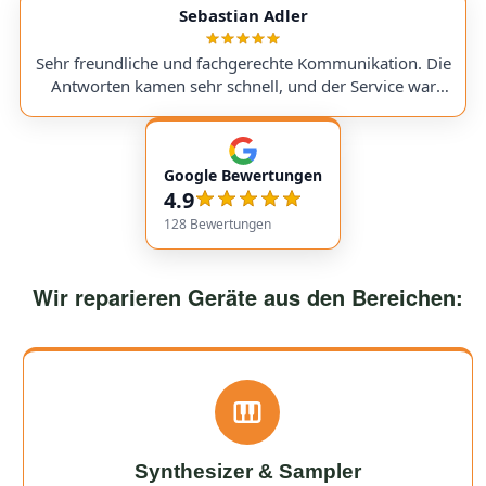
service with very transparent processes and pricing. I
Sebastian Adler
sent in my Victory V4 Amp (Duchess). While waiting for
a replacement part, I was always kept fully informed. I
Sehr freundliche und fachgerechte Kommunikation. Die
would use them again anytime!
Antworten kamen sehr schnell, und der Service war
insgesamt äußerst freundlich und zuverlässig. Absolut
empfehlenswert! Very friendly and professional
communication. Responses came very quickly, and the
Google Bewertungen
service overall was extremely friendly and reliable.
4.9
Highly recommended!
128
Bewertungen
Wir reparieren Geräte aus den Bereichen:
Synthesizer & Sampler