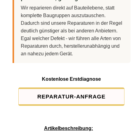
Wir reparieren direkt auf Bauteilebene, statt
komplette Baugruppen auszutauschen.
Dadurch sind unsere Reparaturen in der Regel
deutlich günstiger als bei anderen Anbietern.
Egal welcher Defekt - wir führen alle Arten von
Reparaturen durch, herstellerunabhängig und
an nahezu jedem Gerät.
Kostenlose Erstdiagnose
REPARATUR-ANFRAGE
Service-Pauschale: 15,00 EUR
Artikelbeschreibung: