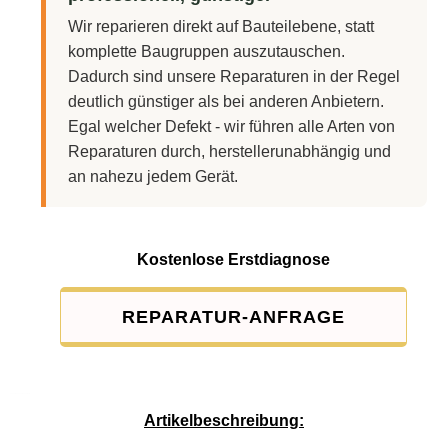
Wir reparieren direkt auf Bauteilebene, statt
komplette Baugruppen auszutauschen.
Dadurch sind unsere Reparaturen in der Regel
deutlich günstiger als bei anderen Anbietern.
Egal welcher Defekt - wir führen alle Arten von
Reparaturen durch, herstellerunabhängig und
an nahezu jedem Gerät.
Kostenlose Erstdiagnose
REPARATUR-ANFRAGE
Service-Pauschale: 15,00 EUR
Artikelbeschreibung: