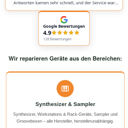
would use them again anytime!
Antworten kamen sehr schnell, und der Service war
insgesamt äußerst freundlich und zuverlässig. Absolut
empfehlenswert! Very friendly and professional
communication. Responses came very quickly, and the
Google Bewertungen
service overall was extremely friendly and reliable.
4.9
Highly recommended!
128
Bewertungen
Wir reparieren Geräte aus den Bereichen:
Synthesizer & Sampler
Synthesizer, Workstations & Rack-Geräte, Sampler und
Grooveboxen – alle Hersteller, herstellerunabhängig.