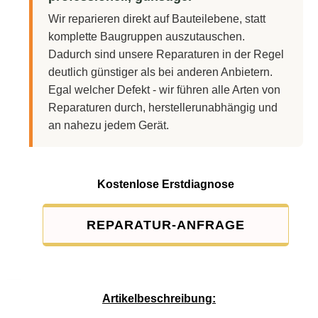
Wir reparieren direkt auf Bauteilebene, statt
komplette Baugruppen auszutauschen.
Dadurch sind unsere Reparaturen in der Regel
deutlich günstiger als bei anderen Anbietern.
Egal welcher Defekt - wir führen alle Arten von
Reparaturen durch, herstellerunabhängig und
an nahezu jedem Gerät.
Kostenlose Erstdiagnose
REPARATUR-ANFRAGE
Service-Pauschale: 15,00 EUR
Artikelbeschreibung: