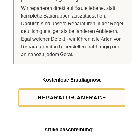
Wir reparieren direkt auf Bauteilebene, statt
komplette Baugruppen auszutauschen.
Dadurch sind unsere Reparaturen in der Regel
deutlich günstiger als bei anderen Anbietern.
Egal welcher Defekt - wir führen alle Arten von
Reparaturen durch, herstellerunabhängig und
an nahezu jedem Gerät.
Kostenlose Erstdiagnose
REPARATUR-ANFRAGE
Service-Pauschale: 15,00 EUR
Artikelbeschreibung: