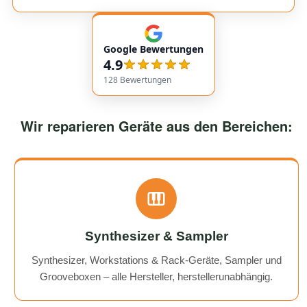
insgesamt äußerst freundlich und zuverlässig. Absolut
empfehlenswert! Very friendly and professional
communication. Responses came very quickly, and the
Google Bewertungen
service overall was extremely friendly and reliable.
4.9
Highly recommended!
128
Bewertungen
Wir reparieren Geräte aus den Bereichen:
Synthesizer & Sampler
Synthesizer, Workstations & Rack-Geräte, Sampler und
Grooveboxen – alle Hersteller, herstellerunabhängig.