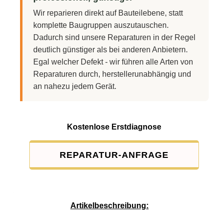
Wir reparieren direkt auf Bauteilebene, statt
komplette Baugruppen auszutauschen.
Dadurch sind unsere Reparaturen in der Regel
deutlich günstiger als bei anderen Anbietern.
Egal welcher Defekt - wir führen alle Arten von
Reparaturen durch, herstellerunabhängig und
an nahezu jedem Gerät.
Kostenlose Erstdiagnose
REPARATUR-ANFRAGE
Service-Pauschale: 15,00 EUR
Artikelbeschreibung: