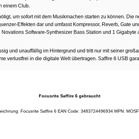
n einem Club.
enötigt, um sofort mit dem Musikmachen starten zu können. Die ne
nzer-Effekten dar und umfasst Kompressor, Reverb, Gate und E
e, Novations Software-Synthesizer Bass Station und 1 Gigabyte
ssig und unauffällig im Hintergrund und tritt nur mit seiner gro
 verlustfrei in die digitale Welt übertragen. Saffire 6 USB gar
Focusrite Saffire 6 gebraucht
eichnung: Focusrite Saffire 6 EAN Code: 3483724496934 MPN: MOS