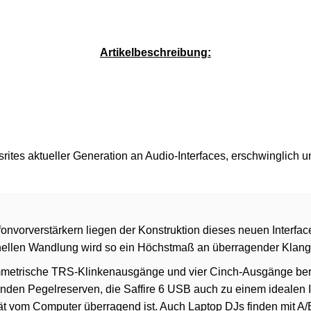
Service-Pauschale: 15,00 EUR
Artikelbeschreibung:
srites aktueller Generation an Audio-Interfaces, erschwinglich 
onvorverstärkern liegen der Konstruktion dieses neuen Interfa
onellen Wandlung wird so ein Höchstmaß an überragender Klangqu
etrische TRS-Klinkenausgänge und vier Cinch-Ausgänge berei
nden Pegelreserven, die Saffire 6 USB auch zu einem idealen I
lität vom Computer überragend ist. Auch Laptop DJs finden mit A