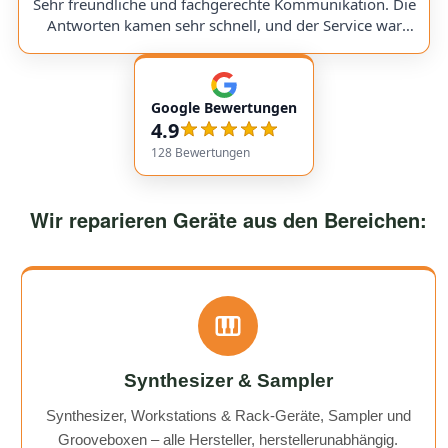
Sehr freundliche und fachgerechte Kommunikation. Die
would use them again anytime!
Antworten kamen sehr schnell, und der Service war
insgesamt äußerst freundlich und zuverlässig. Absolut
empfehlenswert! Very friendly and professional
communication. Responses came very quickly, and the
Google Bewertungen
service overall was extremely friendly and reliable.
4.9
Highly recommended!
128
Bewertungen
Wir reparieren Geräte aus den Bereichen:
Synthesizer & Sampler
Synthesizer, Workstations & Rack-Geräte, Sampler und
Grooveboxen – alle Hersteller, herstellerunabhängig.