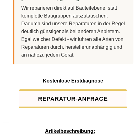
Wir reparieren direkt auf Bauteilebene, statt
komplette Baugruppen auszutauschen.
Dadurch sind unsere Reparaturen in der Regel
deutlich günstiger als bei anderen Anbietern.
Egal welcher Defekt - wir führen alle Arten von
Reparaturen durch, herstellerunabhängig und
an nahezu jedem Gerät.
Kostenlose Erstdiagnose
REPARATUR-ANFRAGE
Service-Pauschale: 15,00 EUR
Artikelbeschreibung: