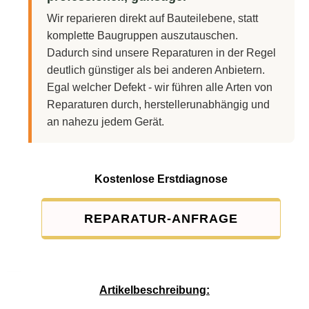
Wir reparieren direkt auf Bauteilebene, statt
komplette Baugruppen auszutauschen.
Dadurch sind unsere Reparaturen in der Regel
deutlich günstiger als bei anderen Anbietern.
Egal welcher Defekt - wir führen alle Arten von
Reparaturen durch, herstellerunabhängig und
an nahezu jedem Gerät.
Kostenlose Erstdiagnose
REPARATUR-ANFRAGE
Service-Pauschale: 15,00 EUR
Artikelbeschreibung: