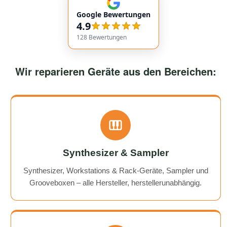
communication. Responses came very quickly, and the
Google Bewertungen
service overall was extremely friendly and reliable.
4.9
Highly recommended!
128
Bewertungen
Wir reparieren Geräte aus den Bereichen:
Synthesizer & Sampler
Synthesizer, Workstations & Rack-Geräte, Sampler und
Grooveboxen – alle Hersteller, herstellerunabhängig.