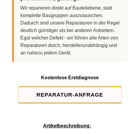
Wir reparieren direkt auf Bauteilebene, statt
komplette Baugruppen auszutauschen.
Dadurch sind unsere Reparaturen in der Regel
deutlich günstiger als bei anderen Anbietern.
Egal welcher Defekt - wir führen alle Arten von
Reparaturen durch, herstellerunabhängig und
an nahezu jedem Gerät.
Kostenlose Erstdiagnose
REPARATUR-ANFRAGE
Service-Pauschale: 15,00 EUR
Artikelbeschreibung: