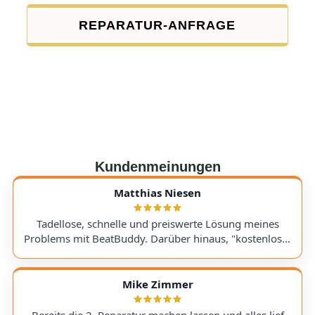
REPARATUR-ANFRAGE
Kundenmeinungen
Matthias Niesen
Tadellose, schnelle und preiswerte Lösung meines
Problems mit BeatBuddy. Darüber hinaus, "kostenloser
Tipp", wie ich einen alten Recorder wieder zum Laufen
bringe. Kommunikation lief hervorragend und die
Rücksendung meines Gerätes ging schnell und
Mike Zimmer
einwandfrei. Ich kann AudioTechniker.de
uneingeschränkt empfehlen. Schön, dass es so etwas