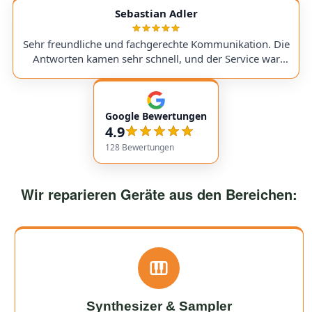
service with very transparent processes and pricing. I
Sebastian Adler
sent in my Victory V4 Amp (Duchess). While waiting for
a replacement part, I was always kept fully informed. I
Sehr freundliche und fachgerechte Kommunikation. Die
would use them again anytime!
Antworten kamen sehr schnell, und der Service war
insgesamt äußerst freundlich und zuverlässig. Absolut
empfehlenswert! Very friendly and professional
communication. Responses came very quickly, and the
Google Bewertungen
service overall was extremely friendly and reliable.
4.9
Highly recommended!
128
Bewertungen
Wir reparieren Geräte aus den Bereichen:
Synthesizer & Sampler