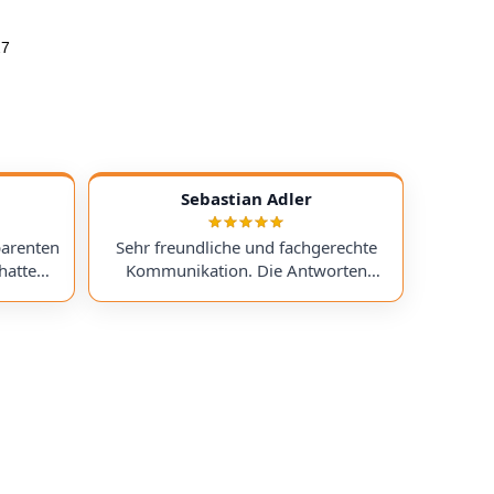
27
Sebastian Adler
parenten
Sehr freundliche und fachgerechte
hatte
Kommunikation. Die Antworten
chess)
kamen sehr schnell, und der Service
uf ein
war insgesamt äußerst freundlich
ts
und zuverlässig. Absolut
erzeit
empfehlenswert! Very friendly and
professional communication.
icing. I
Responses came very quickly, and the
uchess).
service overall was extremely friendly
nt part,
and reliable. Highly recommended!
rmed. I