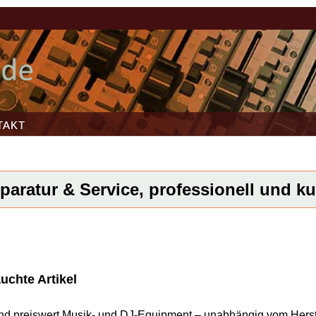
TAKT
paratur & Service, professionell und kur
uchte Artikel
l und preiswert Musik- und DJ-Equipment – unabhängig vom Herst