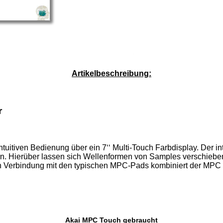
Service-Pauschale: 15,00 EUR
Artikelbeschreibung:
r
itiven Bedienung über ein 7‘‘ Multi-Touch Farbdisplay. Der int
rn. Hierüber lassen sich Wellenformen von Samples verschiebe
In Verbindung mit den typischen MPC-Pads kombiniert der MPC
Akai MPC Touch gebraucht