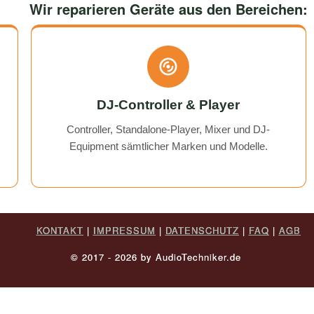
would use them again any
Wir reparieren Geräte aus den Bereichen:
DJ-Controller & Player
Controller, Standalone-Player, Mixer und DJ-
Equipment sämtlicher Marken und Modelle.
KONTAKT
|
IMPRESSUM
|
DATENSCHUTZ
|
FAQ
|
AGB
© 2017 - 2026 by AudioTechniker.de