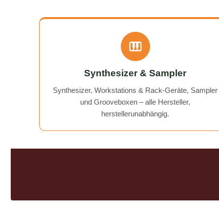
noch gibt! A flawless, fast, and
affordable solution to my BeatBuddy
problem. On top of that, they gave
me a "free tip" on how to get an old
recorder working again.
Communication was excellent, and
the return of my device was quick
Synthesizer & Sampler
and hassle-free. I can wholeheartedly
recommend AudioTechniker.de. It's
Synthesizer, Workstations & Rack-Geräte, Sampler
great that companies like this still
und Grooveboxen – alle Hersteller,
exist!
herstellerunabhängig.