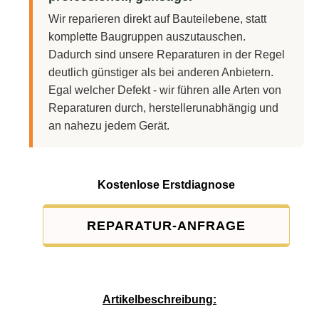
Wir reparieren direkt auf Bauteilebene, statt
komplette Baugruppen auszutauschen.
Dadurch sind unsere Reparaturen in der Regel
deutlich günstiger als bei anderen Anbietern.
Egal welcher Defekt - wir führen alle Arten von
Reparaturen durch, herstellerunabhängig und
an nahezu jedem Gerät.
Kostenlose Erstdiagnose
REPARATUR-ANFRAGE
Service-Pauschale: 15,00 EUR
Artikelbeschreibung: