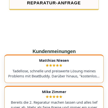
REPARATUR-ANFRAGE
Kundenmeinungen
Matthias Niesen
Tadellose, schnelle und preiswerte Lösung meines
Problems mit BeatBuddy. Darüber hinaus, "kostenloser
Tipp", wie ich einen alten Recorder wieder zum Laufen
bringe. Kommunikation lief hervorragend und die
Rücksendung meines Gerätes ging schnell und
Mike Zimmer
einwandfrei. Ich kann AudioTechniker.de
uneingeschränkt empfehlen. Schön, dass es so etwas
Bereits die 2. Reparatur machen lassen und alles lief
noch gibt! A flawless, fast, and affordable solution to
super ab. Mehr als faire Preise und immer ein super