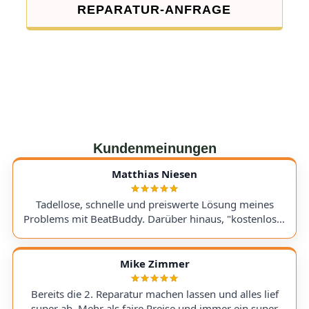
REPARATUR-ANFRAGE
Kundenmeinungen
Matthias Niesen
Tadellose, schnelle und preiswerte Lösung meines
Problems mit BeatBuddy. Darüber hinaus, "kostenloser
Tipp", wie ich einen alten Recorder wieder zum Laufen
bringe. Kommunikation lief hervorragend und die
Rücksendung meines Gerätes ging schnell und
Mike Zimmer
einwandfrei. Ich kann AudioTechniker.de
uneingeschränkt empfehlen. Schön, dass es so etwas
Bereits die 2. Reparatur machen lassen und alles lief
noch gibt! A flawless, fast, and affordable solution to
super ab. Mehr als faire Preise und immer ein super