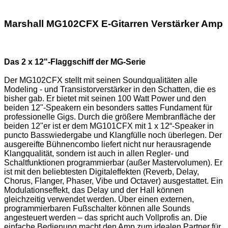
Marshall MG102CFX E-Gitarren Verstärker Amp
Das 2 x 12"-Flaggschiff der MG-Serie
Der MG102CFX stellt mit seinen Soundqualitäten alle
Modeling - und Transistorverstärker in den Schatten, die es
bisher gab. Er bietet mit seinen 100 Watt Power und den
beiden 12"-Speakern ein besonders sattes Fundament für
professionelle Gigs. Durch die größere Membranfläche der
beiden 12"er ist er dem MG101CFX mit 1 x 12“-Speaker in
puncto Basswiedergabe und Klangfülle noch überlegen. Der
ausgereifte Bühnencombo liefert nicht nur herausragende
Klangqualität, sondern ist auch in allen Regler- und
Schaltfunktionen programmierbar (außer Mastervolumen). Er
ist mit den beliebtesten Digitaleffekten (Reverb, Delay,
Chorus, Flanger, Phaser, Vibe und Octaver) ausgestattet. Ein
Modulationseffekt, das Delay und der Hall können
gleichzeitig verwendet werden. Über einen externen,
programmierbaren Fußschalter können alle Sounds
angesteuert werden – das spricht auch Vollprofis an. Die
einfache Bedienung macht den Amp zum idealen Partner für