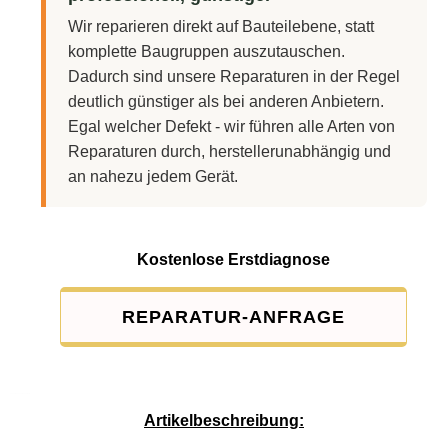
Wir reparieren direkt auf Bauteilebene, statt
komplette Baugruppen auszutauschen.
Dadurch sind unsere Reparaturen in der Regel
deutlich günstiger als bei anderen Anbietern.
Egal welcher Defekt - wir führen alle Arten von
Reparaturen durch, herstellerunabhängig und
an nahezu jedem Gerät.
Kostenlose Erstdiagnose
REPARATUR-ANFRAGE
Service-Pauschale: 15,00 EUR
Artikelbeschreibung: