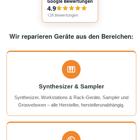
Google Bewertungen
service overall was extremely friendly and reliable.
4.9
Highly recommended!
128
Bewertungen
Wir reparieren Geräte aus den Bereichen:
Synthesizer & Sampler
Synthesizer, Workstations & Rack-Geräte, Sampler und
Grooveboxen – alle Hersteller, herstellerunabhängig.