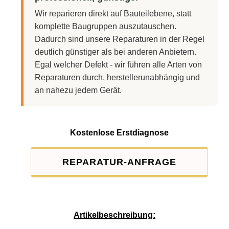
Wir reparieren direkt auf Bauteilebene, statt
komplette Baugruppen auszutauschen.
Dadurch sind unsere Reparaturen in der Regel
deutlich günstiger als bei anderen Anbietern.
Egal welcher Defekt - wir führen alle Arten von
Reparaturen durch, herstellerunabhängig und
an nahezu jedem Gerät.
Kostenlose Erstdiagnose
REPARATUR-ANFRAGE
Service-Pauschale: 15,00 EUR
Artikelbeschreibung: