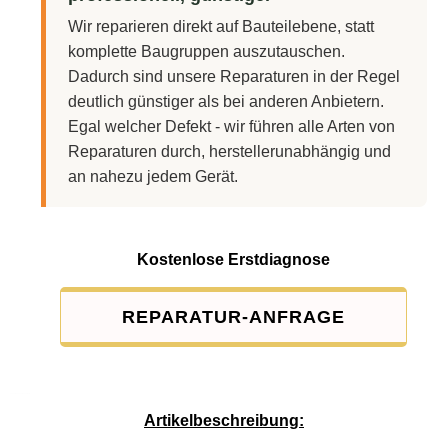
Wir reparieren direkt auf Bauteilebene, statt
komplette Baugruppen auszutauschen.
Dadurch sind unsere Reparaturen in der Regel
deutlich günstiger als bei anderen Anbietern.
Egal welcher Defekt - wir führen alle Arten von
Reparaturen durch, herstellerunabhängig und
an nahezu jedem Gerät.
Kostenlose Erstdiagnose
REPARATUR-ANFRAGE
Service-Pauschale: 15,00 EUR
Artikelbeschreibung: