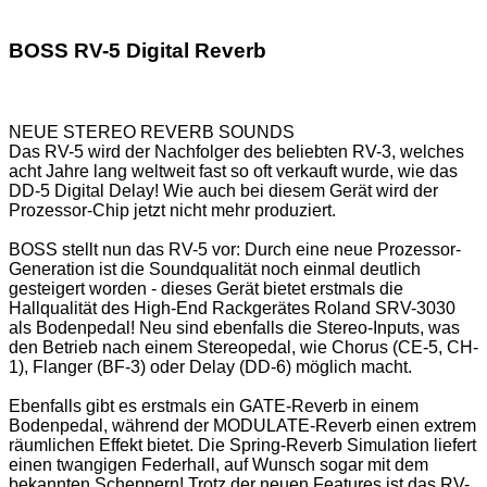
BOSS RV-5 Digital Reverb
NEUE STEREO REVERB SOUNDS
Das RV-5 wird der Nachfolger des beliebten RV-3, welches
acht Jahre lang weltweit fast so oft verkauft wurde, wie das
DD-5 Digital Delay! Wie auch bei diesem Gerät wird der
Prozessor-Chip jetzt nicht mehr produziert.
BOSS stellt nun das RV-5 vor: Durch eine neue Prozessor-
Generation ist die Soundqualität noch einmal deutlich
gesteigert worden - dieses Gerät bietet erstmals die
Hallqualität des High-End Rackgerätes Roland SRV-3030
als Bodenpedal! Neu sind ebenfalls die Stereo-Inputs, was
den Betrieb nach einem Stereopedal, wie Chorus (CE-5, CH-
1), Flanger (BF-3) oder Delay (DD-6) möglich macht.
Ebenfalls gibt es erstmals ein GATE-Reverb in einem
Bodenpedal, während der MODULATE-Reverb einen extrem
räumlichen Effekt bietet. Die Spring-Reverb Simulation liefert
einen twangigen Federhall, auf Wunsch sogar mit dem
bekannten Scheppern! Trotz der neuen Features ist das RV-