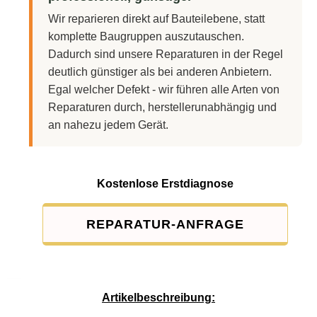
Wir reparieren direkt auf Bauteilebene, statt
komplette Baugruppen auszutauschen.
Dadurch sind unsere Reparaturen in der Regel
deutlich günstiger als bei anderen Anbietern.
Egal welcher Defekt - wir führen alle Arten von
Reparaturen durch, herstellerunabhängig und
an nahezu jedem Gerät.
Kostenlose Erstdiagnose
REPARATUR-ANFRAGE
Service-Pauschale: 15,00 EUR
Artikelbeschreibung: