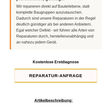
Wir reparieren direkt auf Bauteilebene, statt
komplette Baugruppen auszutauschen.
Dadurch sind unsere Reparaturen in der Regel
deutlich günstiger als bei anderen Anbietern.
Egal welcher Defekt - wir führen alle Arten von
Reparaturen durch, herstellerunabhängig und
an nahezu jedem Gerät.
Kostenlose Erstdiagnose
REPARATUR-ANFRAGE
Service-Pauschale: 15,00 EUR
Artikelbeschreibung: