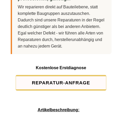
Wir reparieren direkt auf Bauteilebene, statt
komplette Baugruppen auszutauschen.
Dadurch sind unsere Reparaturen in der Regel
deutlich günstiger als bei anderen Anbietern.
Egal welcher Defekt - wir führen alle Arten von
Reparaturen durch, herstellerunabhängig und
an nahezu jedem Gerät.
Kostenlose Erstdiagnose
REPARATUR-ANFRAGE
Service-Pauschale: 15,00 EUR
Artikelbeschreibung: