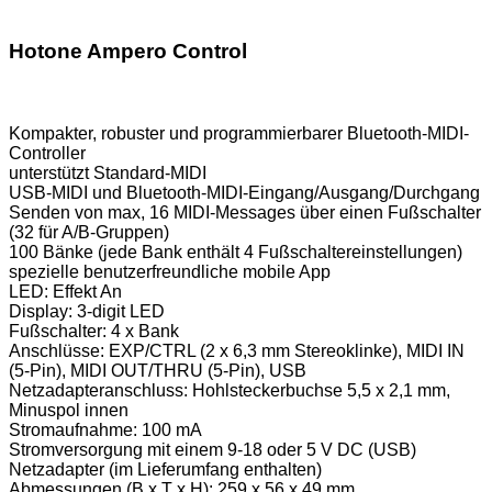
Hotone Ampero Control
Kompakter, robuster und programmierbarer Bluetooth-MIDI-
Controller
unterstützt Standard-MIDI
USB-MIDI und Bluetooth-MIDI-Eingang/Ausgang/Durchgang
Senden von max, 16 MIDI-Messages über einen Fußschalter
(32 für A/B-Gruppen)
100 Bänke (jede Bank enthält 4 Fußschaltereinstellungen)
spezielle benutzerfreundliche mobile App
LED: Effekt An
Display: 3-digit LED
Fußschalter: 4 x Bank
Anschlüsse: EXP/CTRL (2 x 6,3 mm Stereoklinke), MIDI IN
(5-Pin), MIDI OUT/THRU (5-Pin), USB
Netzadapteranschluss: Hohlsteckerbuchse 5,5 x 2,1 mm,
Minuspol innen
Stromaufnahme: 100 mA
Stromversorgung mit einem 9-18 oder 5 V DC (USB)
Netzadapter (im Lieferumfang enthalten)
Abmessungen (B x T x H): 259 x 56 x 49 mm