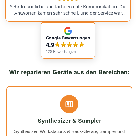
a replacement part, I was always kept fully informed. I
Sehr freundliche und fachgerechte Kommunikation. Die
would use them again anytime!
Antworten kamen sehr schnell, und der Service war
insgesamt äußerst freundlich und zuverlässig. Absolut
empfehlenswert! Very friendly and professional
communication. Responses came very quickly, and the
Google Bewertungen
service overall was extremely friendly and reliable.
4.9
Highly recommended!
128
Bewertungen
Wir reparieren Geräte aus den Bereichen:
Synthesizer & Sampler
Synthesizer, Workstations & Rack-Geräte, Sampler und