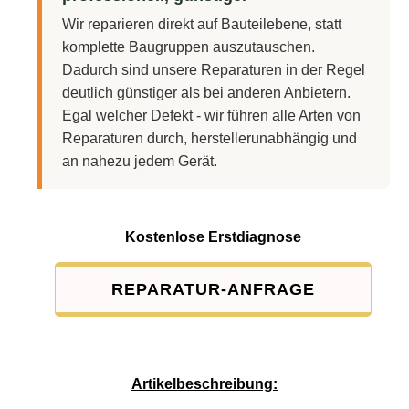
Wir reparieren direkt auf Bauteilebene, statt
komplette Baugruppen auszutauschen.
Dadurch sind unsere Reparaturen in der Regel
deutlich günstiger als bei anderen Anbietern.
Egal welcher Defekt - wir führen alle Arten von
Reparaturen durch, herstellerunabhängig und
an nahezu jedem Gerät.
Kostenlose Erstdiagnose
REPARATUR-ANFRAGE
Service-Pauschale: 15,00 EUR
Artikelbeschreibung: