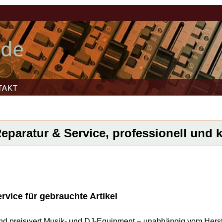
TAKT
paratur & Service, professionell und k
vice für gebrauchte Artikel
l und preiswert Musik- und DJ-Equipment – unabhängig vom Herst