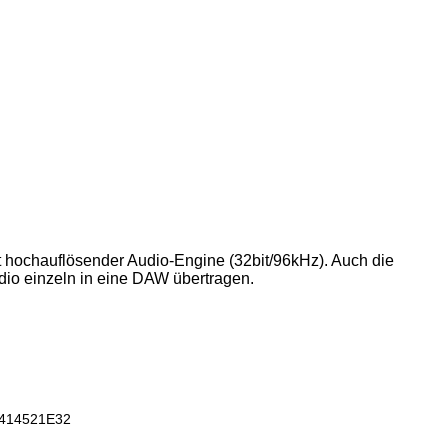
it hochauflösender Audio-Engine (32bit/96kHz). Auch die
udio einzeln in eine DAW übertragen.
 414521E32