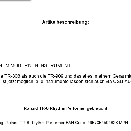
Service-Pauschale: 15,00 EUR
Artikelbeschreibung:
 EINEM MODERNEN INSTRUMENT
die TR-808 als auch die TR-909 und das alles in einem Gerät m
ist jetzt möglich, alle Instrumente lassen sich auch via USB-A
Roland TR-8 Rhythm Performer gebraucht
ng: Roland TR-8 Rhythm Performer EAN Code: 4957054504823 MPN: