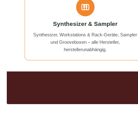
recorder working again.
Communication was excellent, and
the return of my device was quick
Synthesizer & Sampler
and hassle-free. I can wholeheartedly
recommend AudioTechniker.de. It's
Synthesizer, Workstations & Rack-Geräte, Sampler
great that companies like this still
und Grooveboxen – alle Hersteller,
exist!
herstellerunabhängig.