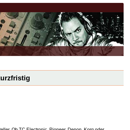
urzfristig
eller. Ob TC Electronic, Pioneer, Denon, Korg oder