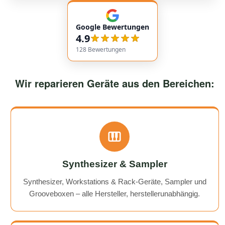
empfehlenswert! Very friendly and professional
communication. Responses came very quickly, and the
Google Bewertungen
service overall was extremely friendly and reliable.
4.9
Highly recommended!
128
Bewertungen
Wir reparieren Geräte aus den Bereichen:
Synthesizer & Sampler
Synthesizer, Workstations & Rack-Geräte, Sampler und
Grooveboxen – alle Hersteller, herstellerunabhängig.