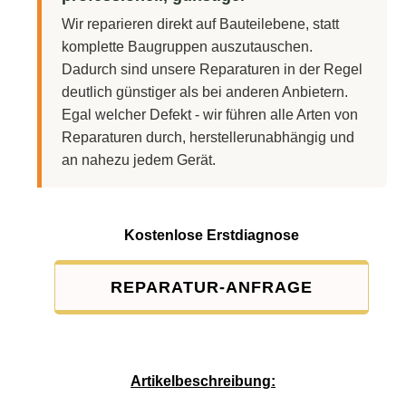
Wir reparieren direkt auf Bauteilebene, statt
komplette Baugruppen auszutauschen.
Dadurch sind unsere Reparaturen in der Regel
deutlich günstiger als bei anderen Anbietern.
Egal welcher Defekt - wir führen alle Arten von
Reparaturen durch, herstellerunabhängig und
an nahezu jedem Gerät.
Kostenlose Erstdiagnose
REPARATUR-ANFRAGE
Service-Pauschale: 15,00 EUR
Artikelbeschreibung: