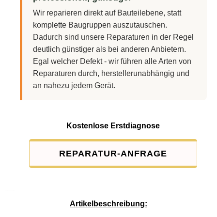
Wir reparieren direkt auf Bauteilebene, statt
komplette Baugruppen auszutauschen.
Dadurch sind unsere Reparaturen in der Regel
deutlich günstiger als bei anderen Anbietern.
Egal welcher Defekt - wir führen alle Arten von
Reparaturen durch, herstellerunabhängig und
an nahezu jedem Gerät.
Kostenlose Erstdiagnose
REPARATUR-ANFRAGE
Service-Pauschale: 15,00 EUR
Artikelbeschreibung: