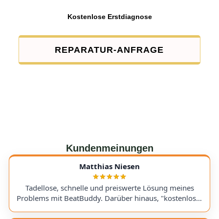
Kostenlose Erstdiagnose
REPARATUR-ANFRAGE
Kundenmeinungen
Matthias Niesen
Tadellose, schnelle und preiswerte Lösung meines
Problems mit BeatBuddy. Darüber hinaus, "kostenloser
Tipp", wie ich einen alten Recorder wieder zum Laufen
bringe. Kommunikation lief hervorragend und die