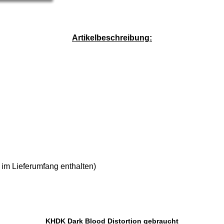
Service-Pauschale: 15,00 EUR
Artikelbeschreibung:
t im Lieferumfang enthalten)
KHDK Dark Blood Distortion gebraucht