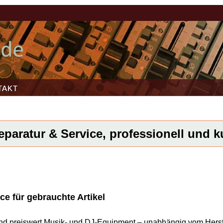
TAKT
aratur & Service, professionell und ku
ce für gebrauchte Artikel
l und preiswert Musik- und DJ-Equipment – unabhängig vom Herst