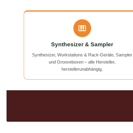
noch gibt! A flawless, fast, and
affordable solution to my BeatBuddy
problem. On top of that, they gave
me a "free tip" on how to get an old
recorder working again.
Communication was excellent, and
the return of my device was quick
Synthesizer & Sampler
and hassle-free. I can wholeheartedly
recommend AudioTechniker.de. It's
Synthesizer, Workstations & Rack-Geräte, Sampler
great that companies like this still
und Grooveboxen – alle Hersteller,
exist!
herstellerunabhängig.