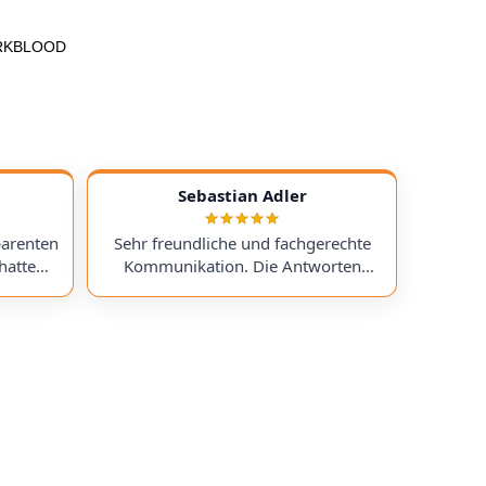
DARKBLOOD
Sebastian Adler
parenten
Sehr freundliche und fachgerechte
hatte
Kommunikation. Die Antworten
chess)
kamen sehr schnell, und der Service
uf ein
war insgesamt äußerst freundlich
ts
und zuverlässig. Absolut
erzeit
empfehlenswert! Very friendly and
professional communication.
icing. I
Responses came very quickly, and the
uchess).
service overall was extremely friendly
nt part,
and reliable. Highly recommended!
rmed. I