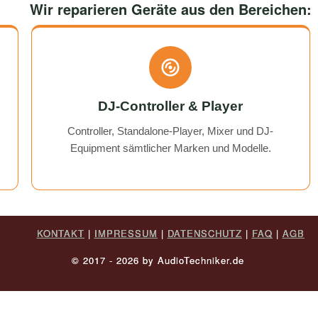
would use them again any
Wir reparieren Geräte aus den Bereichen:
DJ-Controller & Player
Controller, Standalone-Player, Mixer und DJ-
Equipment sämtlicher Marken und Modelle.
KONTAKT
|
IMPRESSUM
|
DATENSCHUTZ
|
FAQ
|
AGB
© 2017 - 2026 by AudioTechniker.de