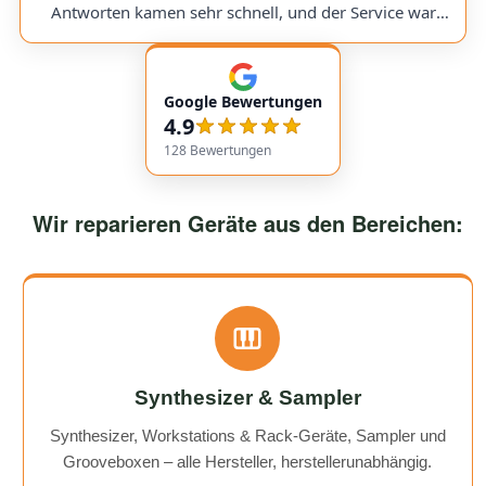
would use them again anytime!
Antworten kamen sehr schnell, und der Service war
insgesamt äußerst freundlich und zuverlässig. Absolut
empfehlenswert! Very friendly and professional
communication. Responses came very quickly, and the
Google Bewertungen
service overall was extremely friendly and reliable.
4.9
Highly recommended!
128
Bewertungen
Wir reparieren Geräte aus den Bereichen:
Synthesizer & Sampler
Synthesizer, Workstations & Rack-Geräte, Sampler und
Grooveboxen – alle Hersteller, herstellerunabhängig.