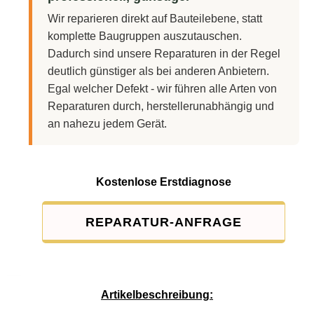
Wir reparieren direkt auf Bauteilebene, statt
komplette Baugruppen auszutauschen.
Dadurch sind unsere Reparaturen in der Regel
deutlich günstiger als bei anderen Anbietern.
Egal welcher Defekt - wir führen alle Arten von
Reparaturen durch, herstellerunabhängig und
an nahezu jedem Gerät.
Kostenlose Erstdiagnose
REPARATUR-ANFRAGE
Service-Pauschale: 15,00 EUR
Artikelbeschreibung: