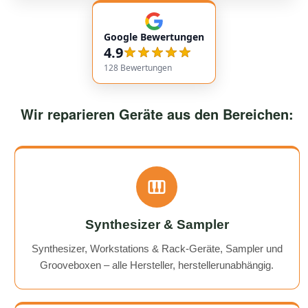
empfehlenswert! Very friendly and professional
communication. Responses came very quickly, and the
Google Bewertungen
service overall was extremely friendly and reliable.
4.9
Highly recommended!
128
Bewertungen
Wir reparieren Geräte aus den Bereichen:
Synthesizer & Sampler
Synthesizer, Workstations & Rack-Geräte, Sampler und
Grooveboxen – alle Hersteller, herstellerunabhängig.