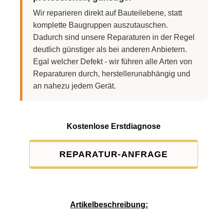
Wir reparieren direkt auf Bauteilebene, statt
komplette Baugruppen auszutauschen.
Dadurch sind unsere Reparaturen in der Regel
deutlich günstiger als bei anderen Anbietern.
Egal welcher Defekt - wir führen alle Arten von
Reparaturen durch, herstellerunabhängig und
an nahezu jedem Gerät.
Kostenlose Erstdiagnose
REPARATUR-ANFRAGE
Service-Pauschale: 15,00 EUR
Artikelbeschreibung: