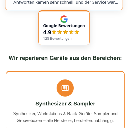
would use them again anytime!
Antworten kamen sehr schnell, und der Service war
insgesamt äußerst freundlich und zuverlässig. Absolut
empfehlenswert! Very friendly and professional
communication. Responses came very quickly, and the
Google Bewertungen
service overall was extremely friendly and reliable.
4.9
Highly recommended!
128
Bewertungen
Wir reparieren Geräte aus den Bereichen:
Synthesizer & Sampler
Synthesizer, Workstations & Rack-Geräte, Sampler und
Grooveboxen – alle Hersteller, herstellerunabhängig.