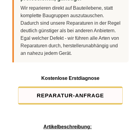
Wir reparieren direkt auf Bauteilebene, statt
komplette Baugruppen auszutauschen.
Dadurch sind unsere Reparaturen in der Regel
deutlich günstiger als bei anderen Anbietern.
Egal welcher Defekt - wir führen alle Arten von
Reparaturen durch, herstellerunabhängig und
an nahezu jedem Gerät.
Kostenlose Erstdiagnose
REPARATUR-ANFRAGE
Service-Pauschale: 15,00 EUR
Artikelbeschreibung: