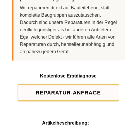
Wir reparieren direkt auf Bauteilebene, statt
komplette Baugruppen auszutauschen.
Dadurch sind unsere Reparaturen in der Regel
deutlich günstiger als bei anderen Anbietern.
Egal welcher Defekt - wir führen alle Arten von
Reparaturen durch, herstellerunabhängig und
an nahezu jedem Gerät.
Kostenlose Erstdiagnose
REPARATUR-ANFRAGE
Service-Pauschale: 15,00 EUR
Artikelbeschreibung: