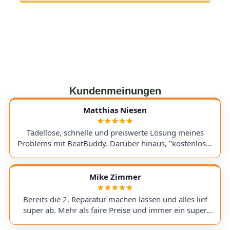
Kundenmeinungen
Matthias Niesen
Tadellose, schnelle und preiswerte Lösung meines
Problems mit BeatBuddy. Darüber hinaus, "kostenloser
Tipp", wie ich einen alten Recorder wieder zum Laufen
bringe. Kommunikation lief hervorragend und die
Rücksendung meines Gerätes ging schnell und
Mike Zimmer
einwandfrei. Ich kann AudioTechniker.de
uneingeschränkt empfehlen. Schön, dass es so etwas
Bereits die 2. Reparatur machen lassen und alles lief
noch gibt! A flawless, fast, and affordable solution to
super ab. Mehr als faire Preise und immer ein super
my BeatBuddy problem. On top of that, they gave me a
Ergebnis. Hoffentlich nicht , aber wenn, dann gerne
"free tip" on how to get an old recorder working again.