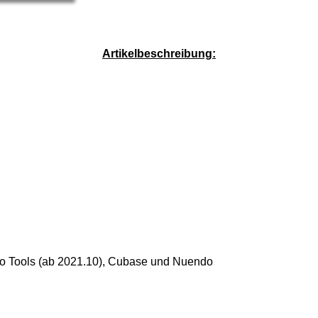
Service-Pauschale: 15,00 EUR
Artikelbeschreibung:
ro Tools (ab 2021.10), Cubase und Nuendo