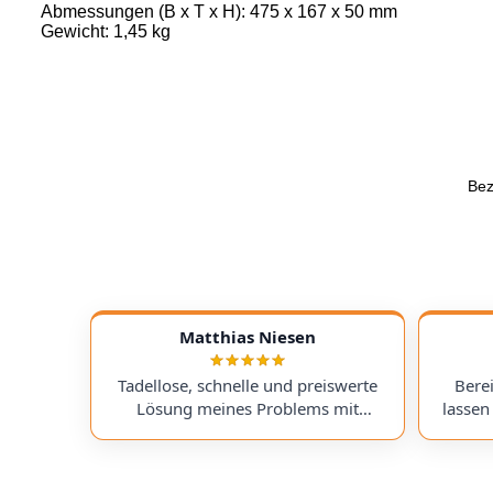
Abmessungen (B x T x H): 475 x 167 x 50 mm
Gewicht: 1,45 kg
Bez
Matthias Niesen
Tadellose, schnelle und preiswerte
Bere
Lösung meines Problems mit
lassen
BeatBuddy. Darüber hinaus,
als fai
"kostenloser Tipp", wie ich einen
Ergeb
alten Recorder wieder zum Laufen
wenn, da