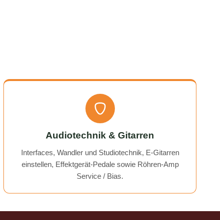
erzeit
empfehlenswert! Very friendly and
professional communication.
icing. I
Responses came very quickly, and the
uchess).
service overall was extremely friendly
nt part,
and reliable. Highly recommended!
rmed. I
time!
Audiotechnik & Gitarren
Interfaces, Wandler und Studiotechnik, E-Gitarren
einstellen, Effektgerät-Pedale sowie Röhren-Amp
Service / Bias.