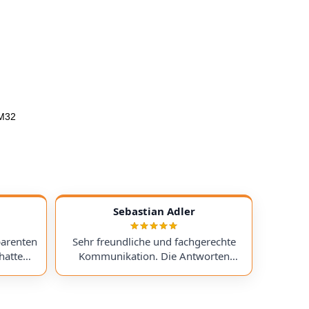
 M32
Sebastian Adler
parenten
Sehr freundliche und fachgerechte
hatte
Kommunikation. Die Antworten
chess)
kamen sehr schnell, und der Service
uf ein
war insgesamt äußerst freundlich
ts
und zuverlässig. Absolut