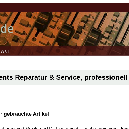
TAKT
ents Reparatur & Service, professionell 
r gebrauchte Artikel
l und preiswert Musik- und DJ-Equipment – unabhängig vom Herst