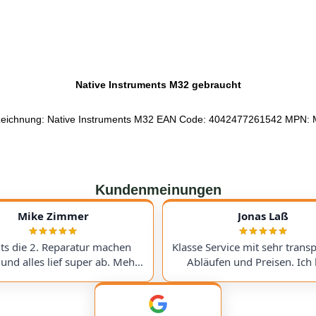
Native Instruments M32 gebraucht
eichnung: Native Instruments M32 EAN Code: 4042477261542 MPN:
Kundenmeinungen
Mike Zimmer
Jonas Laß
its die 2. Reparatur machen
Klasse Service mit sehr trans
 und alles lief super ab. Mehr
Abläufen und Preisen. Ich 
re Preise und immer ein super
meinen Victory V4 Amp (Du
nis. Hoffentlich nicht , aber
hingeschickt. Beim Warten a
nn gerne wieder :) I've had
Ersatzteil wurde ich ste