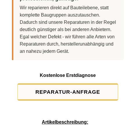
Wir reparieren direkt auf Bauteilebene, statt
komplette Baugruppen auszutauschen.
Dadurch sind unsere Reparaturen in der Regel
deutlich günstiger als bei anderen Anbietern.
Egal welcher Defekt - wir führen alle Arten von
Reparaturen durch, herstellerunabhängig und
an nahezu jedem Gerät.
Kostenlose Erstdiagnose
REPARATUR-ANFRAGE
Service-Pauschale: 15,00 EUR
Artikelbeschreibung: