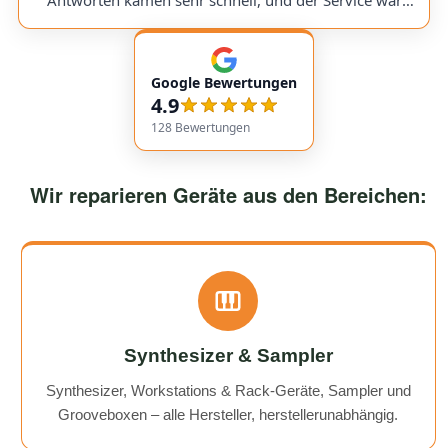
Antworten kamen sehr schnell, und der Service war
insgesamt äußerst freundlich und zuverlässig. Absolut
empfehlenswert! Very friendly and professional
communication. Responses came very quickly, and the
Google Bewertungen
service overall was extremely friendly and reliable.
4.9
Highly recommended!
128
Bewertungen
Wir reparieren Geräte aus den Bereichen:
Synthesizer & Sampler
Synthesizer, Workstations & Rack-Geräte, Sampler und
Grooveboxen – alle Hersteller, herstellerunabhängig.