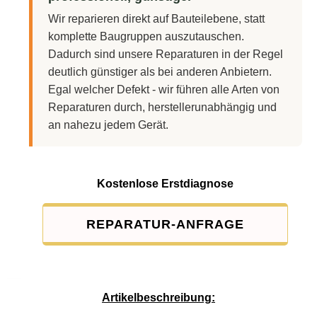
Wir reparieren direkt auf Bauteilebene, statt
komplette Baugruppen auszutauschen.
Dadurch sind unsere Reparaturen in der Regel
deutlich günstiger als bei anderen Anbietern.
Egal welcher Defekt - wir führen alle Arten von
Reparaturen durch, herstellerunabhängig und
an nahezu jedem Gerät.
Kostenlose Erstdiagnose
REPARATUR-ANFRAGE
Service-Pauschale: 15,00 EUR
Artikelbeschreibung: