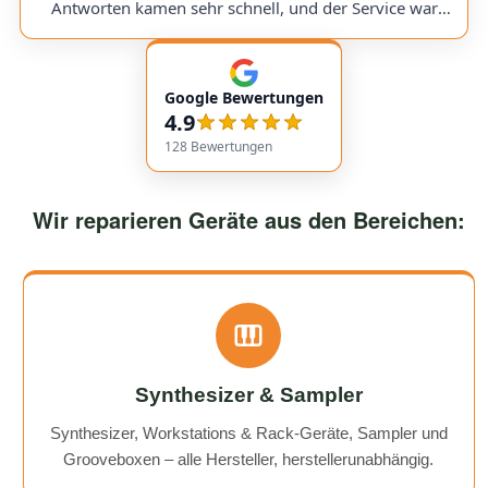
would use them again anytime!
Antworten kamen sehr schnell, und der Service war
insgesamt äußerst freundlich und zuverlässig. Absolut
empfehlenswert! Very friendly and professional
communication. Responses came very quickly, and the
Google Bewertungen
service overall was extremely friendly and reliable.
4.9
Highly recommended!
128
Bewertungen
Wir reparieren Geräte aus den Bereichen:
Synthesizer & Sampler
Synthesizer, Workstations & Rack-Geräte, Sampler und
Grooveboxen – alle Hersteller, herstellerunabhängig.