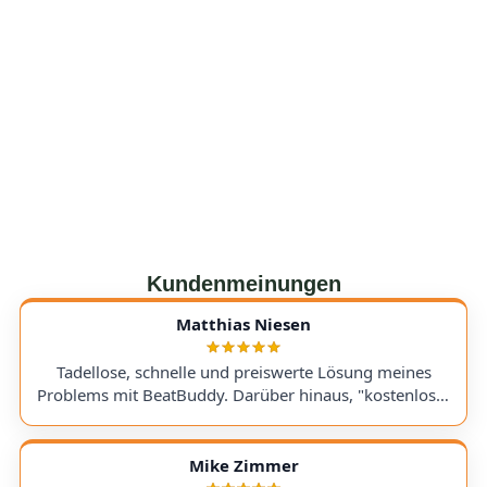
Kundenmeinungen
Matthias Niesen
Tadellose, schnelle und preiswerte Lösung meines
Problems mit BeatBuddy. Darüber hinaus, "kostenloser
Tipp", wie ich einen alten Recorder wieder zum Laufen
bringe. Kommunikation lief hervorragend und die
Rücksendung meines Gerätes ging schnell und
Mike Zimmer
einwandfrei. Ich kann AudioTechniker.de