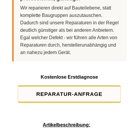
Wir reparieren direkt auf Bauteilebene, statt
komplette Baugruppen auszutauschen.
Dadurch sind unsere Reparaturen in der Regel
deutlich günstiger als bei anderen Anbietern.
Egal welcher Defekt - wir führen alle Arten von
Reparaturen durch, herstellerunabhängig und
an nahezu jedem Gerät.
Kostenlose Erstdiagnose
REPARATUR-ANFRAGE
Service-Pauschale: 15,00 EUR
Artikelbeschreibung: