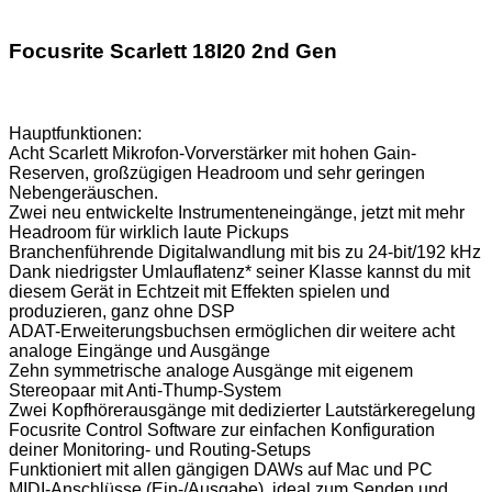
Focusrite Scarlett 18I20 2nd Gen
Hauptfunktionen:
Acht Scarlett Mikrofon-Vorverstärker mit hohen Gain-
Reserven, großzügigen Headroom und sehr geringen
Nebengeräuschen.
Zwei neu entwickelte Instrumenteneingänge, jetzt mit mehr
Headroom für wirklich laute Pickups
Branchenführende Digitalwandlung mit bis zu 24-bit/192 kHz
Dank niedrigster Umlauflatenz* seiner Klasse kannst du mit
diesem Gerät in Echtzeit mit Effekten spielen und
produzieren, ganz ohne DSP
ADAT-Erweiterungsbuchsen ermöglichen dir weitere acht
analoge Eingänge und Ausgänge
Zehn symmetrische analoge Ausgänge mit eigenem
Stereopaar mit Anti-Thump-System
Zwei Kopfhörerausgänge mit dedizierter Lautstärkeregelung
Focusrite Control Software zur einfachen Konfiguration
deiner Monitoring- und Routing-Setups
Funktioniert mit allen gängigen DAWs auf Mac und PC
MIDI-Anschlüsse (Ein-/Ausgabe), ideal zum Senden und