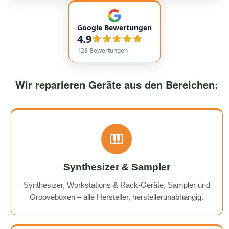
empfehlenswert! Very friendly and professional
communication. Responses came very quickly, and the
Google Bewertungen
service overall was extremely friendly and reliable.
4.9
Highly recommended!
128
Bewertungen
Wir reparieren Geräte aus den Bereichen:
Synthesizer & Sampler
Synthesizer, Workstations & Rack-Geräte, Sampler und
Grooveboxen – alle Hersteller, herstellerunabhängig.