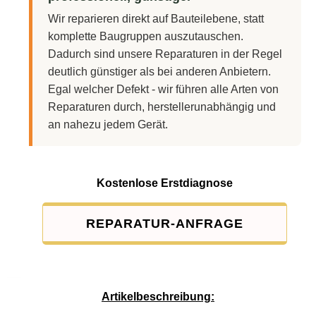
Wir reparieren direkt auf Bauteilebene, statt
komplette Baugruppen auszutauschen.
Dadurch sind unsere Reparaturen in der Regel
deutlich günstiger als bei anderen Anbietern.
Egal welcher Defekt - wir führen alle Arten von
Reparaturen durch, herstellerunabhängig und
an nahezu jedem Gerät.
Kostenlose Erstdiagnose
REPARATUR-ANFRAGE
Service-Pauschale: 15,00 EUR
Artikelbeschreibung: