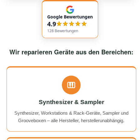
empfehlenswert! Very friendly and professional
communication. Responses came very quickly, and the
Google Bewertungen
service overall was extremely friendly and reliable.
4.9
Highly recommended!
128
Bewertungen
Wir reparieren Geräte aus den Bereichen:
Synthesizer & Sampler
Synthesizer, Workstations & Rack-Geräte, Sampler und
Grooveboxen – alle Hersteller, herstellerunabhängig.