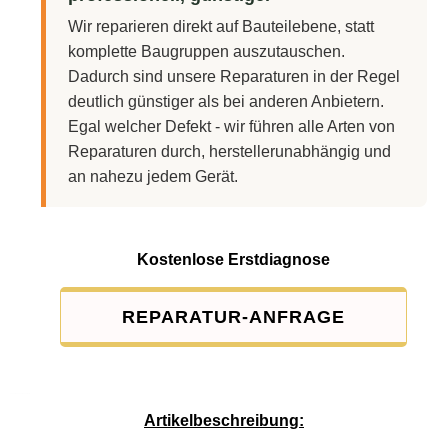
Wir reparieren direkt auf Bauteilebene, statt
komplette Baugruppen auszutauschen.
Dadurch sind unsere Reparaturen in der Regel
deutlich günstiger als bei anderen Anbietern.
Egal welcher Defekt - wir führen alle Arten von
Reparaturen durch, herstellerunabhängig und
an nahezu jedem Gerät.
Kostenlose Erstdiagnose
REPARATUR-ANFRAGE
Service-Pauschale: 15,00 EUR
Artikelbeschreibung: