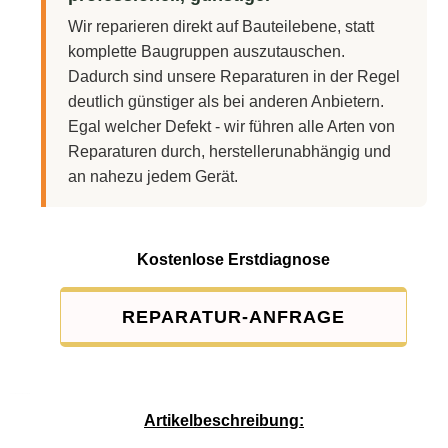
Wir reparieren direkt auf Bauteilebene, statt
komplette Baugruppen auszutauschen.
Dadurch sind unsere Reparaturen in der Regel
deutlich günstiger als bei anderen Anbietern.
Egal welcher Defekt - wir führen alle Arten von
Reparaturen durch, herstellerunabhängig und
an nahezu jedem Gerät.
Kostenlose Erstdiagnose
REPARATUR-ANFRAGE
Service-Pauschale: 15,00 EUR
Artikelbeschreibung: