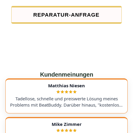
REPARATUR-ANFRAGE
Kundenmeinungen
Matthias Niesen
Tadellose, schnelle und preiswerte Lösung meines
Problems mit BeatBuddy. Darüber hinaus, "kostenloser
Tipp", wie ich einen alten Recorder wieder zum Laufen
bringe. Kommunikation lief hervorragend und die
Rücksendung meines Gerätes ging schnell und
Mike Zimmer
einwandfrei. Ich kann AudioTechniker.de