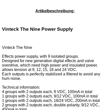
Service-Pauschale: 15,00 EUR
Artikelbeschreibung:
Vinteck The Nine Power Supply
Vinteck The Nine
Effects power supply, with 9 isolated groups.
Designed for new generation digital effects and valve
overdrive, which need high power and insulated power,
allows tension at 9, 12, 15, 18 and 24 VDC.
Each outputs is perfectly stabilized a filtered to avoid any
hum noise.
Technical information:
4 groups with 2 outputs each, 9 VDC, 100mA in total
1 groups with 2 outputs each, 9/12 VDC, 100mA in total
1 groups with 2 outputs each, 18/24 VDC, 200mA in total
2 groups with 2 outputs each, double polarity, 9/12 VDC,
450mA in total