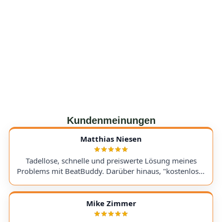
Kundenmeinungen
Matthias Niesen
Tadellose, schnelle und preiswerte Lösung meines
Problems mit BeatBuddy. Darüber hinaus, "kostenloser
Tipp", wie ich einen alten Recorder wieder zum Laufen
bringe. Kommunikation lief hervorragend und die
Rücksendung meines Gerätes ging schnell und
Mike Zimmer
einwandfrei. Ich kann AudioTechniker.de